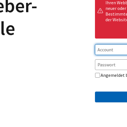
eber-
Ihren Webb
neuer oder
Bestimmte 
le
der Websit
Angemeldet 